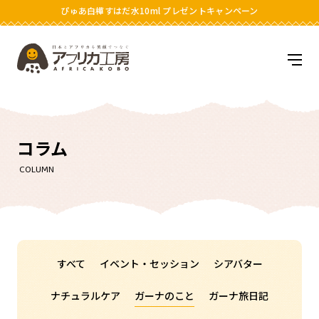
ぴゅあ白樺すはだ水10ml プレゼントキャンペーン
アフリカ工房
メニ
コラム
COLUMN
すべて
イベント・セッション
シアバター
ナチュラルケア
ガーナのこと
ガーナ旅日記