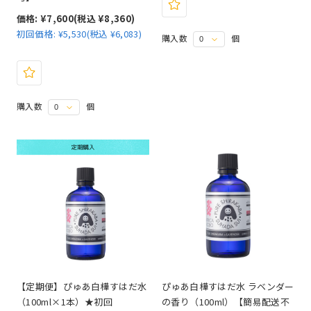
価格:
¥7,600
(税込 ¥8,360)
初回価格:
¥5,530(税込 ¥6,083)
購入数
個
購入数
個
【定期便】ぴゅあ白樺すはだ水
ぴゅあ白樺すはだ水 ラベンダー
（100ml×1本）★初回
の香り（100ml）【簡易配送不