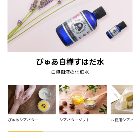
ぴゅあ白樺すはだ水
白樺樹液の化粧水
ぴゅあシアバター
シアバターソフト
お徳用シアバタ