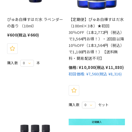
ぴゅあ白樺すはだ水 ラベンダー
【定期便】ぴゅあ白樺すはだ水
の香り （10ml）
（100ml×3本）★初回
30％OFF（1本2,772円（税込）
¥600
(税込 ¥660)
で3,564円お得！）・2回目以降
10％OFF（1本3,564円（税込）
で1,188円お得！）【送料無
料・簡易配送不可】
購入数
本
価格:
¥10,800
(税込 ¥11,880)
初回価格:
¥7,560(税込 ¥8,316)
購入数
セット