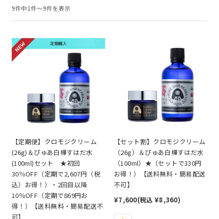
9件中1件～9件を表示
【定期便】クロモジクリーム
【セット割】クロモジクリーム
(26g)＆ぴゅあ白樺すはだ水
（26g）＆ぴゅあ白樺すはだ水
(100ml)セット ★初回
（100ml）★（セットで330円
30％OFF（定期で2,607円（税
お得！）【送料無料・簡易配送
込）お得！）・2回目以降
不可】
10％OFF（定期で869円お
¥7,600
(税込 ¥8,360)
得！）【送料無料・簡易配送不
可】