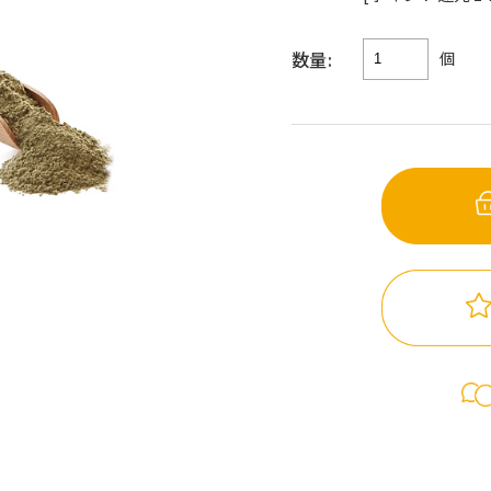
数量:
個