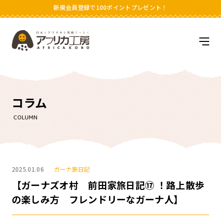
新規会員登録で100ポイントプレゼント！
アフリカ工房
メニ
コラム
COLUMN
2025.01.06
ガーナ旅日記
【ガーナズオ村 前田家旅日記⑰ ！路上散歩
の楽しみ方 フレンドリーなガーナ人】