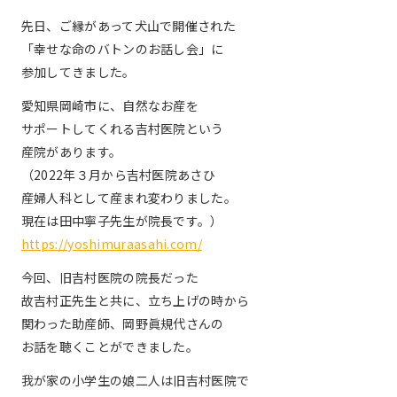
先日、ご縁があって犬山で開催された
「幸せな命のバトンのお話し会」に
参加してきました。
愛知県岡崎市に、自然なお産を
サポートしてくれる吉村医院という
産院があります。
（2022年３月から吉村医院あさひ
産婦人科として産まれ変わりました。
現在は田中寧子先生が院長です。）
https://yoshimuraasahi.com/
今回、旧吉村医院の院長だった
故吉村正先生と共に、立ち上げの時から
関わった助産師、岡野眞規代さんの
お話を聴くことができました。
我が家の小学生の娘二人は旧吉村医院で