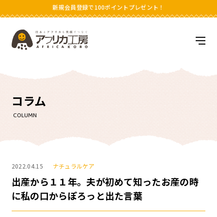
新規会員登録で100ポイントプレゼント！
アフリカ工房
メニ
コラム
COLUMN
2022.04.15
ナチュラルケア
出産から１１年。夫が初めて知ったお産の時
に私の口からぽろっと出た言葉