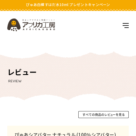
ぴゅあ白樺すはだ水10ml プレゼントキャンペーン
アフリカ工房
メニ
レビュー
REVIEW
ぴゅあシアバター ナチュラル (100％シアバター)