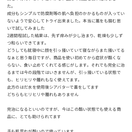
た。
成分もシンプルで防腐剤等の肌へ負担のかかるものが入ってい
ないようで安心してトライ出来ました。本当に藁をも掴む思
いで試してみました
2週間程試した結果は、先ず痒みが少し治まり、乾燥も少しず
つ和らいできてます。
どうしても就寝中に顔を引っ掻いていて寝ながらまた掻いてる
なぁと思う毎日ですが、商品を使い初めてから症状が酷くな
らない、食い止めてくれてる感じがします。それでも完全に治
るまでは今の段階ではいきませんが、引っ掻いている状態で
も、ヒリヒリや腫れもなく使えてます。
此方のはだ水を使用後シアバターで蓋をしてます
どちらもヒリヒリや腫れもありません
完治になるといいのですが、今はこの酷い状態でも使える商
品に、とても助けられてます
手も肌荒れが酷いので使っています