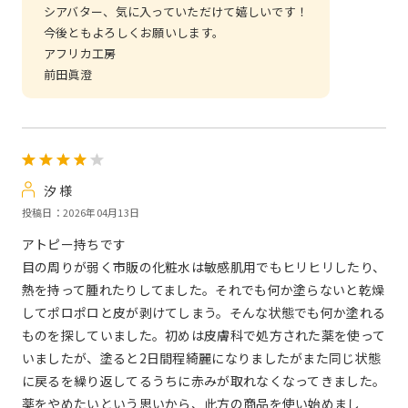
シアバター、気に入っていただけて嬉しいです！
今後ともよろしくお願いします。
アフリカ工房
前田眞澄
汐 様
投稿日：2026年04月13日
アトピー持ちです
目の周りが弱く市販の化粧水は敏感肌用でもヒリヒリしたり、
熱を持って腫れたりしてました。それでも何か塗らないと乾燥
してポロポロと皮が剥けてしまう。そんな状態でも何か塗れる
ものを探していました。初めは皮膚科で処方された薬を使って
いましたが、塗ると2日間程綺麗になりましたがまた同じ状態
に戻るを繰り返してるうちに赤みが取れなくなってきました。
薬をやめたいという思いから、此方の商品を使い始めまし