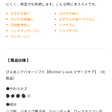
にくく、保湿力も持続します。こんな時にオススメです。
かさかさ肌に
ひげそり後に
やけどの保護に
お子さんの肌トラブルに
花粉症予防に
ヘアケアに
ヘッドマッサージに
リップケアに
マッサージに
【 商品仕様 】
ぴゅあシアバターソフト【Mother’s care マザーズケア】（化
粧品）
●やわらかさ
●成分
シア脂、バオバブ種子油、ラベンダー油、ローマカミツレ花