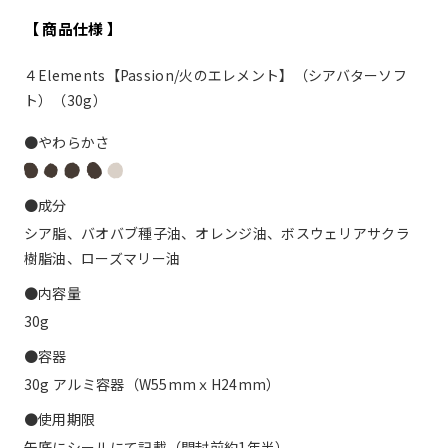
【 商品仕様 】
４Elements【Passion/火のエレメント】（シアバターソフ
ト）（30g）
●やわらかさ
●成分
シア脂、バオバブ種子油、オレンジ油、ボスウェリアサクラ
樹脂油、ローズマリー油
●内容量
30g
●容器
30g アルミ容器（W55mmｘH24mm）
●使用期限
缶底にシールにて記載（開封前約1年半）。