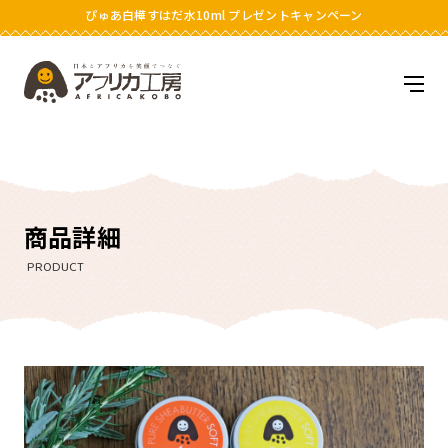
ぴゅあ白樺すはだ水10ml プレゼントキャンペーン
アフリカ工房
メニ
商品詳細
PRODUCT