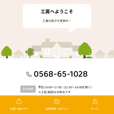
工房へようこそ
工房の様子を更新中！
0568-65-1028
平日 10:00〜17:00（12:30〜14:00を除く）
受付時間
※土日/祝日はお休みです
メールで問い合わせ
お買い物ガイド
会員登録・ログイン
カート