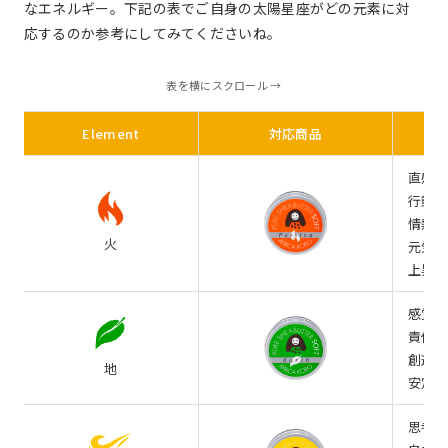
なエネルギー。下記の表でご自身の太陽星座がどの元素に対
応するのか参考にしてみてくださいね。
表を横にスクロール →
Element
対応商品
直感的
行動力
情熱
火
元気
上昇志
感覚的
責任感
創造力
地
安定志
思考的