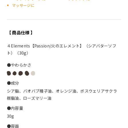
マッサージに
【 商品仕様 】
４Elements【Passion/火のエレメント】（シアバターソフ
ト）（30g）
●やわらかさ
●成分
シア脂、バオバブ種子油、オレンジ油、ボスウェリアサクラ
樹脂油、ローズマリー油
●内容量
30g
●容器