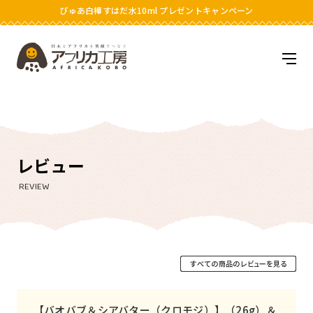
ぴゅあ白樺すはだ水10ml プレゼントキャンペーン
アフリカ工房
メニ
レビュー
REVIEW
【バオバブ＆シアバター（クロモジ）】（26g）＆